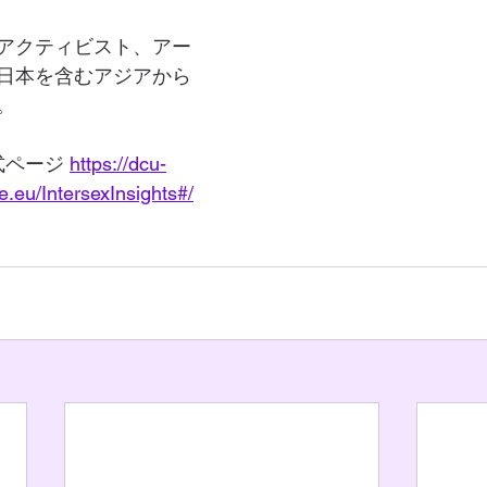
アクティビスト、アー
日本を含むアジアから
。
 公式ページ 
https://dcu-
.eu/IntersexInsights#/