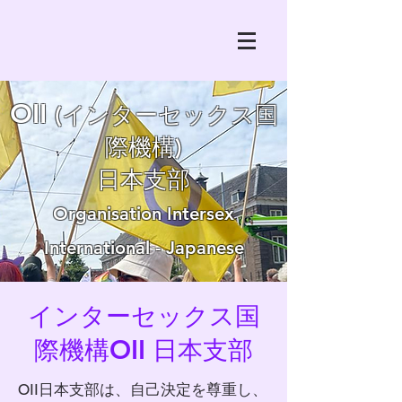
OII
(
イ
ンターセッ
ク
ス国
際機構)
日
本支部
Organisation Intersex
Inte
rnational - Japanese
インターセックス国
O
I
I
際機構
日本
支部
OII日本支部は、自己決定を尊重し、