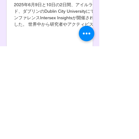
2025年6月9日と10日の2日間、アイルラン
ド、ダブリンのDublin City Universityにてカ
ンファレンスIntersex Insightsが開催されま
した。 世界中から研究者やアクティビス
ト、アーティストが集まり、日本を含むア
ジアからも発表がありました。...