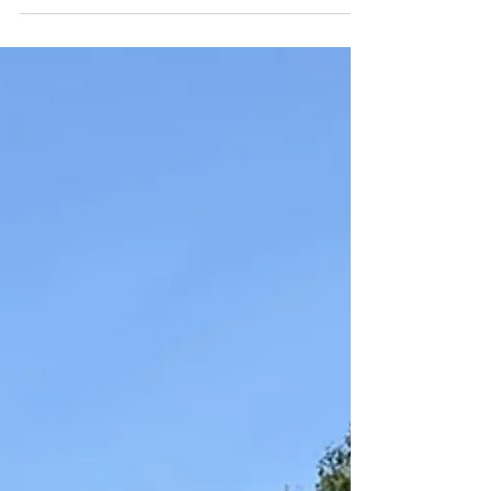
ク・カンファレンスが行われ、120名を超えるイン
ターセックス当事者とその家族らが参加しまし
た。 OII Europe 公式ページ
https://www.oiieurope.org/ Intersex Greece 公式ペ
ージ https://intersexgreece.org.gr/en/